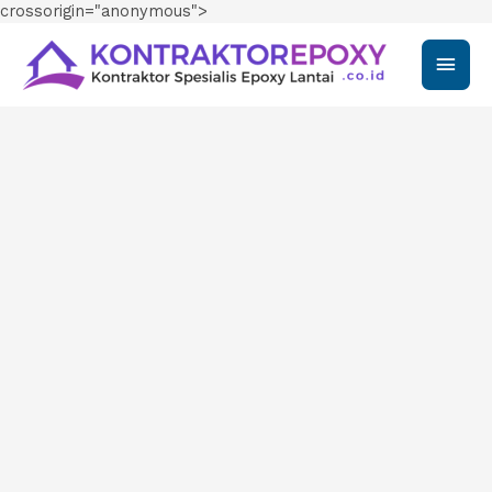
crossorigin="anonymous">
Main
Men