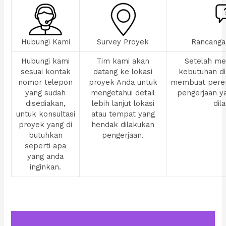
Hubungi Kami
Survey Proyek
Rancanga
Hubungi kami
Tim kami akan
Setelah men
sesuai kontak
datang ke lokasi
kebutuhan di
nomor telepon
proyek Anda untuk
membuat pere
yang sudah
mengetahui detail
pengerjaan y
disediakan,
lebih lanjut lokasi
dil
untuk konsultasi
atau tempat yang
proyek yang di
hendak dilakukan
butuhkan
pengerjaan.
seperti apa
yang anda
inginkan.