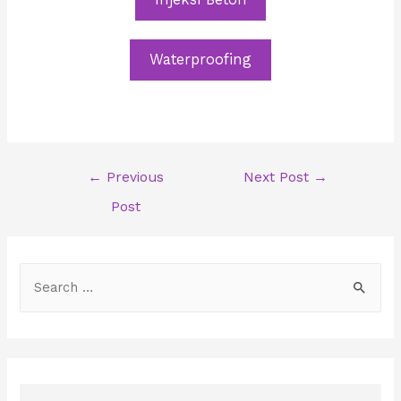
Waterproofing
Post
←
Previous
Next Post
→
navigation
Post
S
e
a
r
c