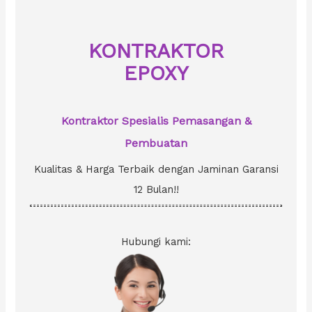
h
f
o
KONTRAKTOR
r
EPOXY
:
Kontraktor Spesialis Pemasangan &
Pembuatan
Kualitas & Harga Terbaik dengan Jaminan Garansi
12 Bulan!!
Hubungi kami: