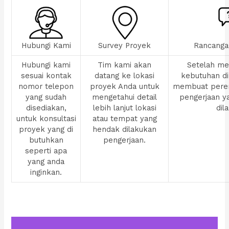
Hubungi Kami
Survey Proyek
Rancanga
Hubungi kami
Tim kami akan
Setelah men
sesuai kontak
datang ke lokasi
kebutuhan di
nomor telepon
proyek Anda untuk
membuat pere
yang sudah
mengetahui detail
pengerjaan y
disediakan,
lebih lanjut lokasi
dil
untuk konsultasi
atau tempat yang
proyek yang di
hendak dilakukan
butuhkan
pengerjaan.
seperti apa
yang anda
inginkan.