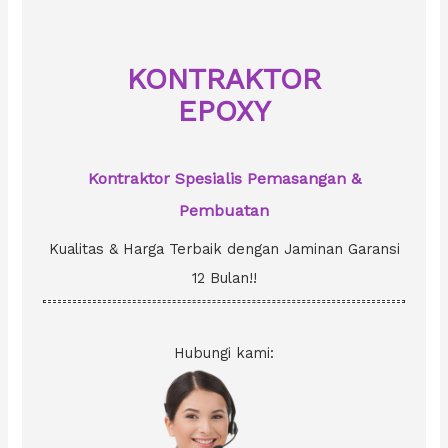
h
f
o
KONTRAKTOR
r
EPOXY
:
Kontraktor Spesialis Pemasangan &
Pembuatan
Kualitas & Harga Terbaik dengan Jaminan Garansi
12 Bulan!!
Hubungi kami: