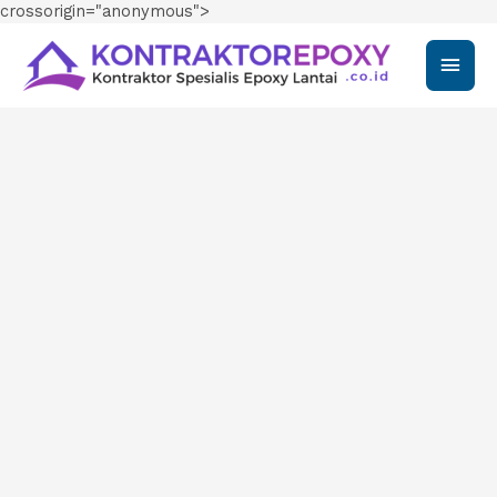
crossorigin="anonymous">
Main
Men