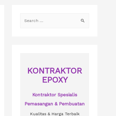
S
e
a
r
c
h
f
KONTRAKTOR
o
EPOXY
r
:
Kontraktor Spesialis
Pemasangan & Pembuatan
Kualitas & Harga Terbaik