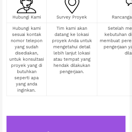
Hubungi Kami
Survey Proyek
Rancanga
Hubungi kami
Tim kami akan
Setelah men
sesuai kontak
datang ke lokasi
kebutuhan di
nomor telepon
proyek Anda untuk
membuat pere
yang sudah
mengetahui detail
pengerjaan y
disediakan,
lebih lanjut lokasi
dil
untuk konsultasi
atau tempat yang
proyek yang di
hendak dilakukan
butuhkan
pengerjaan.
seperti apa
yang anda
inginkan.