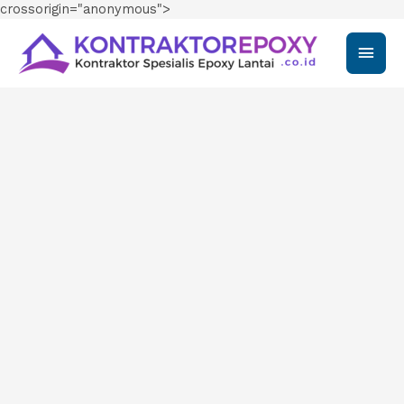
crossorigin="anonymous">
Main
Men