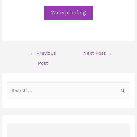
Waterproofing
Post
←
Previous
Next Post
→
navigation
Post
S
e
a
r
c
h