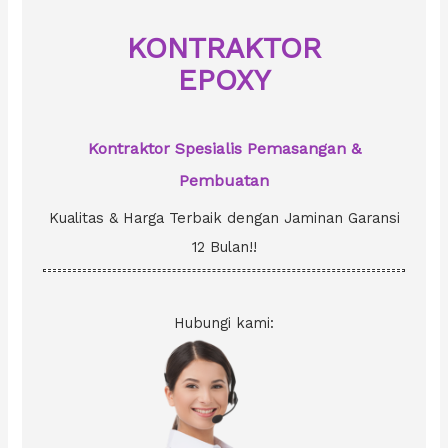
f
o
KONTRAKTOR
r
EPOXY
:
Kontraktor Spesialis Pemasangan &
Pembuatan
Kualitas & Harga Terbaik dengan Jaminan Garansi
12 Bulan!!
Hubungi kami: