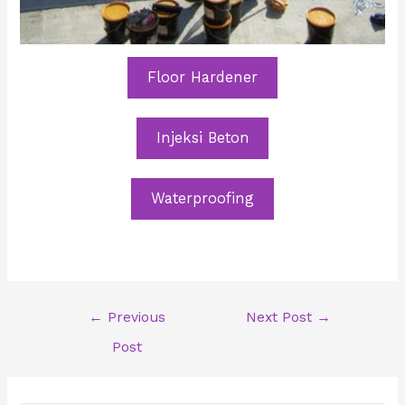
Floor Hardener
Injeksi Beton
Waterproofing
Post
←
Previous
Next Post
→
navigation
Post