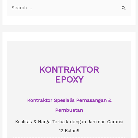
S
e
a
r
c
h
f
o
KONTRAKTOR
r
EPOXY
:
Kontraktor Spesialis Pemasangan &
Pembuatan
Kualitas & Harga Terbaik dengan Jaminan Garansi
12 Bulan!!