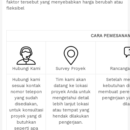
faktor tersebut yang menyebabkan harga berubah atau
fleksibel
CARA PEMESANA
Hubungi Kami
Survey Proyek
Rancanga
Hubungi kami
Tim kami akan
Setelah men
sesuai kontak
datang ke lokasi
kebutuhan di
nomor telepon
proyek Anda untuk
membuat pere
yang sudah
mengetahui detail
pengerjaan y
disediakan,
lebih lanjut lokasi
dil
untuk konsultasi
atau tempat yang
proyek yang di
hendak dilakukan
butuhkan
pengerjaan.
seperti apa