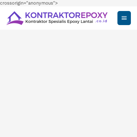
crossorigin="anonymous">
Main
Men