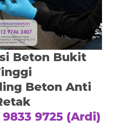
ksi Beton Bukit
inggi
ding Beton Anti
Retak
 9833 9725 (Ardi)