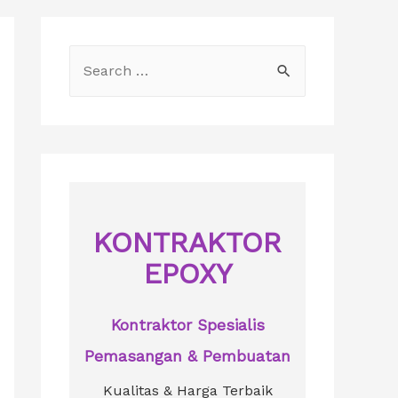
S
e
a
r
c
h
f
KONTRAKTOR
o
EPOXY
r
:
Kontraktor Spesialis
Pemasangan & Pembuatan
Kualitas & Harga Terbaik