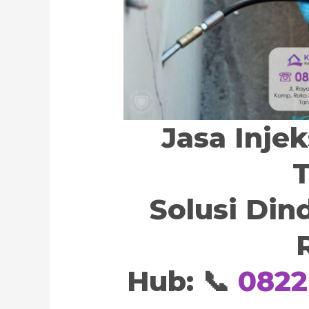
Jasa Inje
T
Solusi Din
Hub: 📞
0822