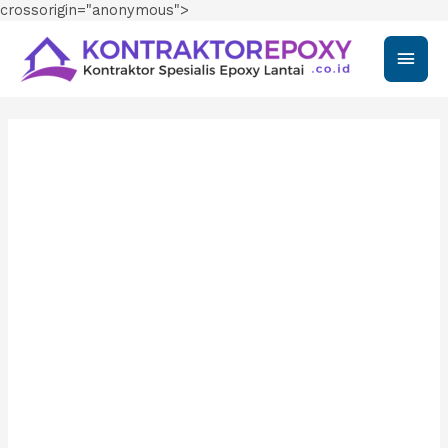
crossorigin="anonymous">
Main
Men