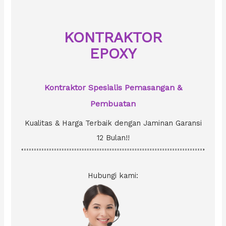
h
f
o
KONTRAKTOR
r
EPOXY
:
Kontraktor Spesialis Pemasangan &
Pembuatan
Kualitas & Harga Terbaik dengan Jaminan Garansi
12 Bulan!!
Hubungi kami: