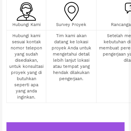
Hubungi Kami
Survey Proyek
Rancanga
Hubungi kami
Tim kami akan
Setelah men
sesuai kontak
datang ke lokasi
kebutuhan di
nomor telepon
proyek Anda untuk
membuat pere
yang sudah
mengetahui detail
pengerjaan y
disediakan,
lebih lanjut lokasi
dil
untuk konsultasi
atau tempat yang
proyek yang di
hendak dilakukan
butuhkan
pengerjaan.
seperti apa
yang anda
inginkan.