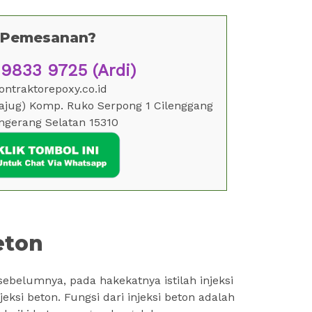
o Pemesanan?
833 9725 (Ardi)
ntraktorepoxy.co.id
Tajug) Komp. Ruko Serpong 1 Cilenggang
ngerang Selatan 15310
eton
belumnya, pada hakekatnya istilah injeksi
eksi beton. Fungsi dari injeksi beton adalah