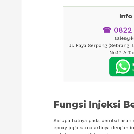
Inf
☎ 0822 9
sales@ko
Jl. Raya Serpong (Sebrang 
No.17-A Ta
Fungsi Injeksi B
Serupa halnya pada pembahasan se
epoxy juga sama artinya dengan inj