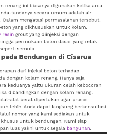
m renang ini biasanya digunakan ketika area
anda-tandanya secara umum adalah air
. Dalam mengatasi permasalahan tersebut,
 beton yang dikhususkan untuk kolam.
 resin
grout yang diinjeksi dengan
ingga permukaan beton dasar yang retak
seperti semula.
n pada Bendungan di Cisarua
apan dari injeksi beton terhadap
eda dengan kolam renang. Hanya saja
ara keduanya yaitu ukuran celah kebocoran
jika dibandingkan dengan kolam renang.
lat-alat berat diperlukan agar proses
jauh lebih. Anda dapat langsung berkonsultasi
lalui nomor yang kami sediakan untuk
n khusus untuk bendungan. Kami siap
upan luas yakni untuk segala
bangunan
.