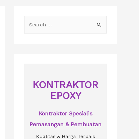
S
e
a
r
c
h
f
KONTRAKTOR
o
EPOXY
r
:
Kontraktor Spesialis
Pemasangan & Pembuatan
Kualitas & Harga Terbaik