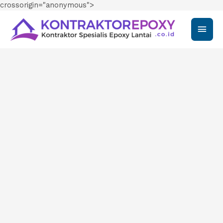
crossorigin="anonymous">
Main
Men