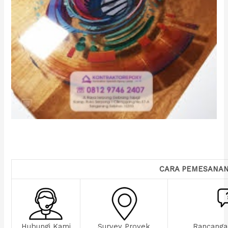
CARA PEMESANA
Hubungi Kami
Survey Proyek
Rancanga