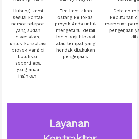
Hubungi kami
Tim kami akan
Setelah men
sesuai kontak
datang ke lokasi
kebutuhan di
nomor telepon
proyek Anda untuk
membuat pere
yang sudah
mengetahui detail
pengerjaan y
disediakan,
lebih lanjut lokasi
dil
untuk konsultasi
atau tempat yang
proyek yang di
hendak dilakukan
butuhkan
pengerjaan.
seperti apa
yang anda
inginkan.
Layanan
Kontraktor