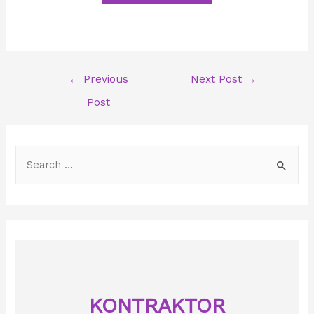
Post
←
Previous
Next Post
→
navigation
Post
S
e
a
r
c
h
f
o
KONTRAKTOR