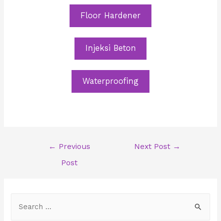
Floor Hardener
Injeksi Beton
Waterproofing
Post
←
Previous
Next Post
→
navigation
Post
S
e