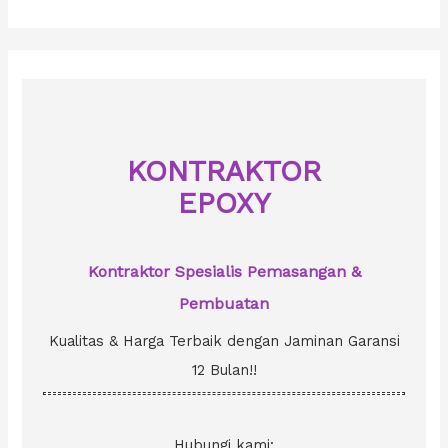
a
r
c
h
f
o
KONTRAKTOR
r
EPOXY
:
Kontraktor Spesialis Pemasangan &
Pembuatan
Kualitas & Harga Terbaik dengan Jaminan Garansi
12 Bulan!!
Hubungi kami: