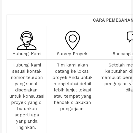
CARA PEMESANA
Hubungi Kami
Survey Proyek
Rancanga
Hubungi kami
Tim kami akan
Setelah men
sesuai kontak
datang ke lokasi
kebutuhan di
nomor telepon
proyek Anda untuk
membuat pere
yang sudah
mengetahui detail
pengerjaan y
disediakan,
lebih lanjut lokasi
dil
untuk konsultasi
atau tempat yang
proyek yang di
hendak dilakukan
butuhkan
pengerjaan.
seperti apa
yang anda
inginkan.