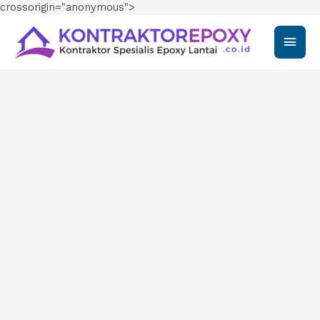
crossorigin="anonymous">
Main
Men