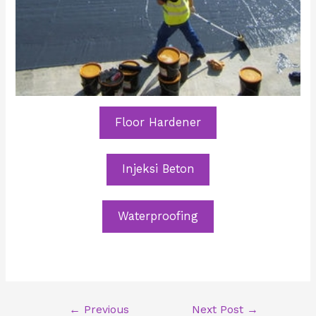
Floor Hardener
Injeksi Beton
Waterproofing
Post
←
Previous
Next Post
→