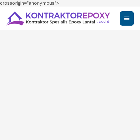
crossorigin="anonymous">
Main
Men