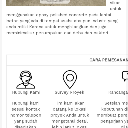
sikan
untuk
menggunakan epoxy polished concrete pada lantai
beton yang ada di tempat usaha ataupun industri yang
anda miliki Karena untuk menghilangkan dan juga
meminimalisir penumpukan dari debu dan bakteri.
CARA PEMESANA
Hubungi Kami
Survey Proyek
Rancanga
Hubungi kami
Tim kami akan
Setelah men
sesuai kontak
datang ke lokasi
kebutuhan di
nomor telepon
proyek Anda untuk
membuat pere
yang sudah
mengetahui detail
pengerjaan y
disediakan,
lebih lanjut lokasi
dil