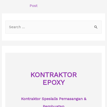
navigation
Post
S
e
a
r
c
h
f
o
KONTRAKTOR
r
EPOXY
:
Kontraktor Spesialis Pemasangan &
Pembuatan