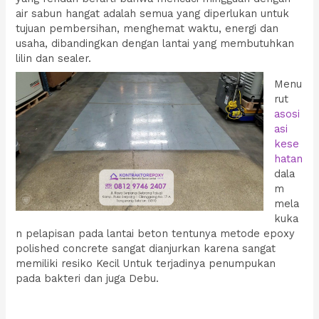
air sabun hangat adalah semua yang diperlukan untuk
tujuan pembersihan, menghemat waktu, energi dan
usaha, dibandingkan dengan lantai yang membutuhkan
lilin dan sealer.
Menu
rut
asosi
asi
kese
hatan
dala
m
mela
kuka
n pelapisan pada lantai beton tentunya metode epoxy
polished concrete sangat dianjurkan karena sangat
memiliki resiko Kecil Untuk terjadinya penumpukan
pada bakteri dan juga Debu.