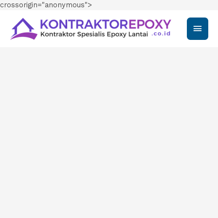
crossorigin="anonymous">
Main
Men