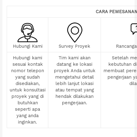
CARA PEMESANA
Hubungi Kami
Survey Proyek
Rancanga
Hubungi kami
Tim kami akan
Setelah men
sesuai kontak
datang ke lokasi
kebutuhan di
nomor telepon
proyek Anda untuk
membuat pere
yang sudah
mengetahui detail
pengerjaan y
disediakan,
lebih lanjut lokasi
dil
untuk konsultasi
atau tempat yang
proyek yang di
hendak dilakukan
butuhkan
pengerjaan.
seperti apa
yang anda
inginkan.