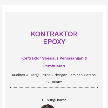
r
c
h
f
o
KONTRAKTOR
r
EPOXY
:
Kontraktor Spesialis Pemasangan &
Pembuatan
Kualitas & Harga Terbaik dengan Jaminan Garansi
12 Bulan!!
Hubungi kami: