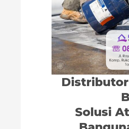
Distributo
B
Solusi A
Banguna