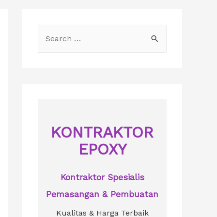
S
e
a
r
c
h
f
KONTRAKTOR
o
EPOXY
r
:
Kontraktor Spesialis
Pemasangan & Pembuatan
Kualitas & Harga Terbaik