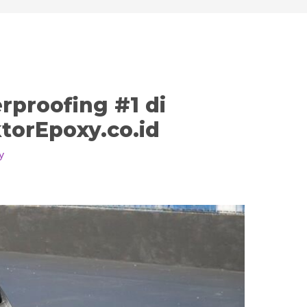
rproofing #1 di
torEpoxy.co.id
y