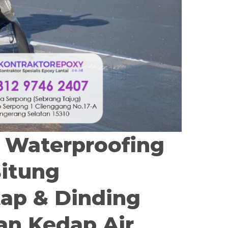
r Waterproofing
itung
tap & Dinding
n Kedap Air