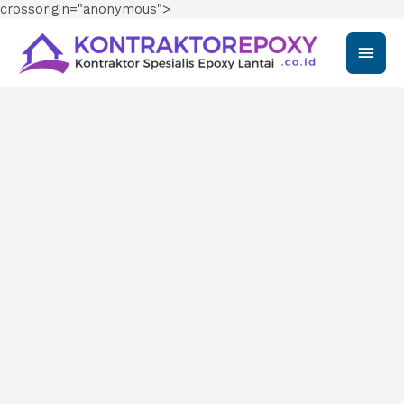
crossorigin="anonymous">
Main
Men