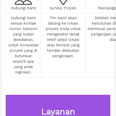
Hubungi Kami
Survey Proyek
Rancanga
Hubungi kami
Tim kami akan
Setelah men
sesuai kontak
datang ke lokasi
kebutuhan di
nomor telepon
proyek Anda untuk
membuat pere
yang sudah
mengetahui detail
pengerjaan y
disediakan,
lebih lanjut lokasi
dil
untuk konsultasi
atau tempat yang
proyek yang di
hendak dilakukan
butuhkan
pengerjaan.
seperti apa
yang anda
inginkan.
Layanan