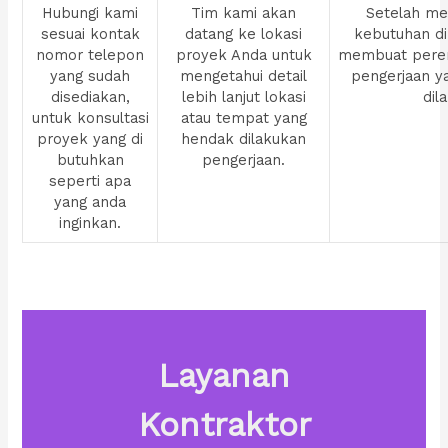
Hubungi kami
Tim kami akan
Setelah men
sesuai kontak
datang ke lokasi
kebutuhan di
nomor telepon
proyek Anda untuk
membuat pere
yang sudah
mengetahui detail
pengerjaan y
disediakan,
lebih lanjut lokasi
dil
untuk konsultasi
atau tempat yang
proyek yang di
hendak dilakukan
butuhkan
pengerjaan.
seperti apa
yang anda
inginkan.
Layanan
Kontraktor