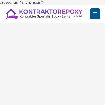
crossorigin="anonymous">
Main
Men