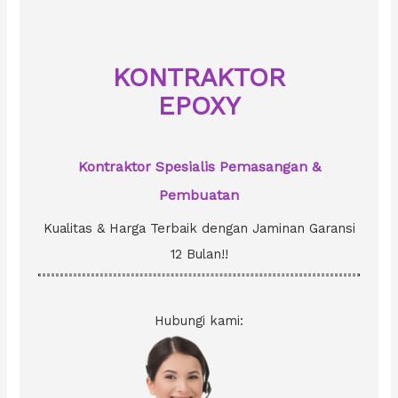
h
f
o
KONTRAKTOR
r
EPOXY
:
Kontraktor Spesialis Pemasangan &
Pembuatan
Kualitas & Harga Terbaik dengan Jaminan Garansi
12 Bulan!!
Hubungi kami: