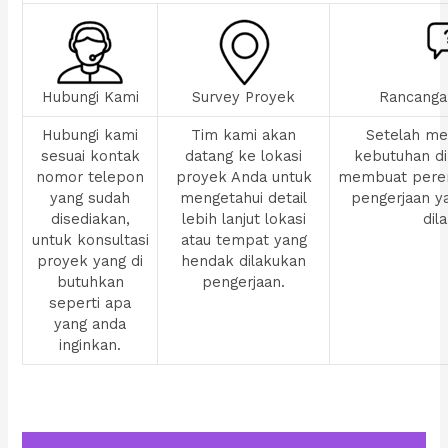
Hubungi Kami
Survey Proyek
Rancanga
Hubungi kami
Tim kami akan
Setelah men
sesuai kontak
datang ke lokasi
kebutuhan di
nomor telepon
proyek Anda untuk
membuat pere
yang sudah
mengetahui detail
pengerjaan y
disediakan,
lebih lanjut lokasi
dil
untuk konsultasi
atau tempat yang
proyek yang di
hendak dilakukan
butuhkan
pengerjaan.
seperti apa
yang anda
inginkan.