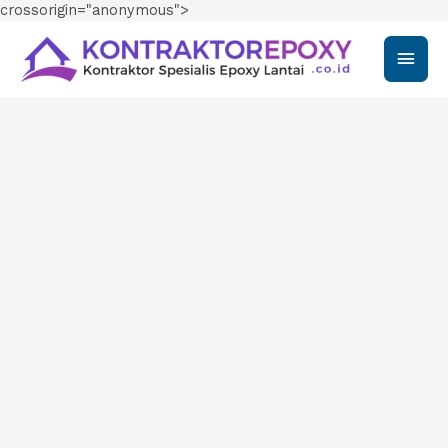
crossorigin="anonymous">
Main
Men