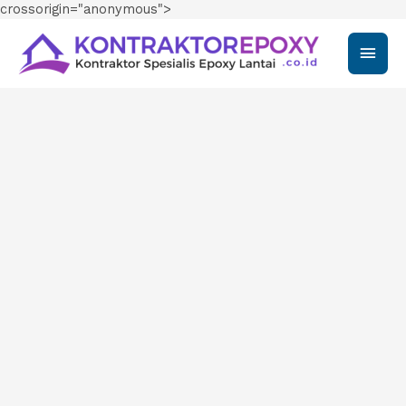
crossorigin="anonymous">
Main
Men