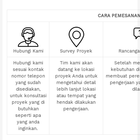
CARA PEMESANA
Hubungi Kami
Survey Proyek
Rancanga
Hubungi kami
Tim kami akan
Setelah men
sesuai kontak
datang ke lokasi
kebutuhan di
nomor telepon
proyek Anda untuk
membuat pere
yang sudah
mengetahui detail
pengerjaan y
disediakan,
lebih lanjut lokasi
dil
untuk konsultasi
atau tempat yang
proyek yang di
hendak dilakukan
butuhkan
pengerjaan.
seperti apa
yang anda
inginkan.