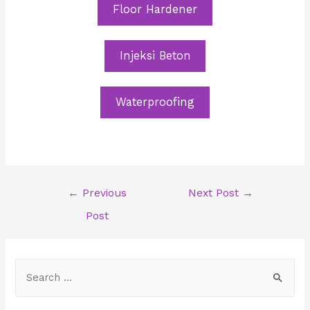
Floor Hardener
Injeksi Beton
Waterproofing
Post
←
Previous
Next Post
→
navigation
Post
S
e
a