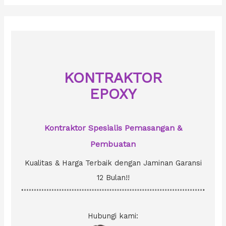
r
c
h
f
o
KONTRAKTOR
r
EPOXY
:
Kontraktor Spesialis Pemasangan &
Pembuatan
Kualitas & Harga Terbaik dengan Jaminan Garansi
12 Bulan!!
Hubungi kami: