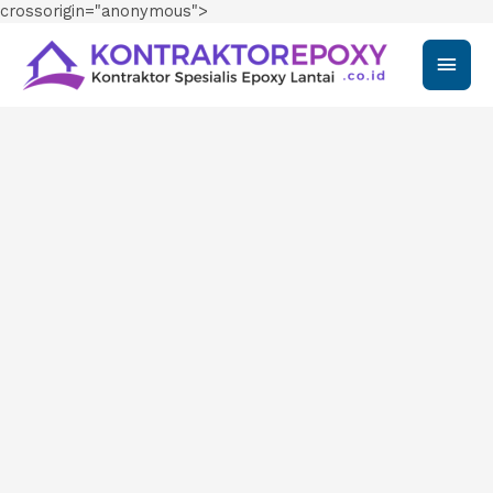
crossorigin="anonymous">
Main
Men