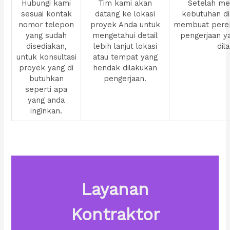
Hubungi kami
Tim kami akan
Setelah men
sesuai kontak
datang ke lokasi
kebutuhan di
nomor telepon
proyek Anda untuk
membuat pere
yang sudah
mengetahui detail
pengerjaan y
disediakan,
lebih lanjut lokasi
dil
untuk konsultasi
atau tempat yang
proyek yang di
hendak dilakukan
butuhkan
pengerjaan.
seperti apa
yang anda
inginkan.
Layanan
Kontraktor