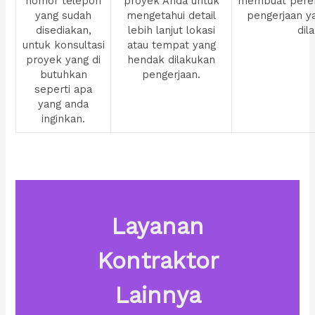
nomor telepon
proyek Anda untuk
membuat pere
yang sudah
mengetahui detail
pengerjaan y
disediakan,
lebih lanjut lokasi
dil
untuk konsultasi
atau tempat yang
proyek yang di
hendak dilakukan
butuhkan
pengerjaan.
seperti apa
yang anda
inginkan.
Layanan
Kontraktor
Lainnya