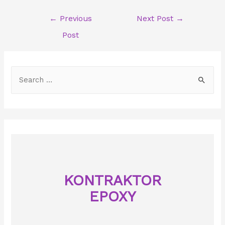
Post
←
Previous
Next Post
→
navigation
Post
S
e
a
r
c
h
f
o
KONTRAKTOR
r
EPOXY
: