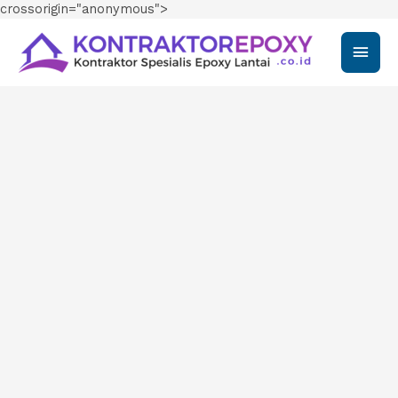
crossorigin="anonymous">
Main
Men